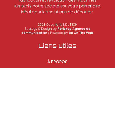
fabrication et l’évolution des machines
Kimtech, notre société est votre partenaire
idéal pour les solutions de découpe.
2023 Copyright INDUTECH
Strategy & Design by
Periskop Agence de
communication
/ Powered by
Be On The Web
Liens utiles
À PROPOS
FABRICATION MACHINES
WATERJET SOLUTION
CONTACT
POLITIQUE DE CONFIDENTIALITÉ